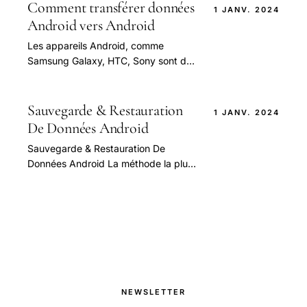
amis, famille.
Comment transférer données
1 JANV. 2024
Android vers Android
Les appareils Android, comme
Samsung Galaxy, HTC, Sony sont de
plus en plus populaires parmi tant les
jeunes que les personnes âgées.
Sauvegarde & Restauration
1 JANV. 2024
De Données Android
Sauvegarde & Restauration De
Données Android La méthode la plus
pratique pour transférer tous les
éléments de votre téléphone Android
vers le PC !
NEWSLETTER