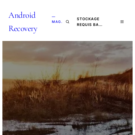
Android
—
STOCKAGE
MAG.
REQUIS BA…
Recovery