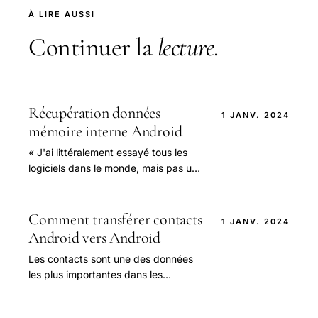
À LIRE AUSSI
Continuer la
lecture
.
Récupération données
1 JANV. 2024
mémoire interne Android
« J'ai littéralement essayé tous les
logiciels dans le monde, mais pas un
seul peut récupérer des fichiers
supprimés à partir de mon Samsung
Galaxy S6.
Comment transférer contacts
1 JANV. 2024
Android vers Android
Les contacts sont une des données
les plus importantes dans les
téléphones pour nous parce que nous
devons entrer en contact avec nos