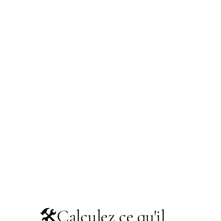
🛠️
Calculez ce qu'il