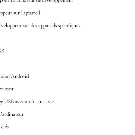
 pour l’ordinateur de développement
ppeur sur l’appareil
veloppeur sur des appareils spécifiques
SB
ersion Android
bricant
ge USB avec un écran cassé
l’ordinateur
 clés