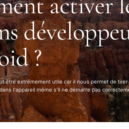
nt activer l
ns développeu
id ?
 être extrêmement utile car il nous permet de tirer
 dans l'appareil même s'il ne démarre pas correctem