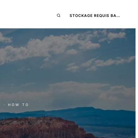
STOCKAGE REQUIS BA…
E
· HOW TO