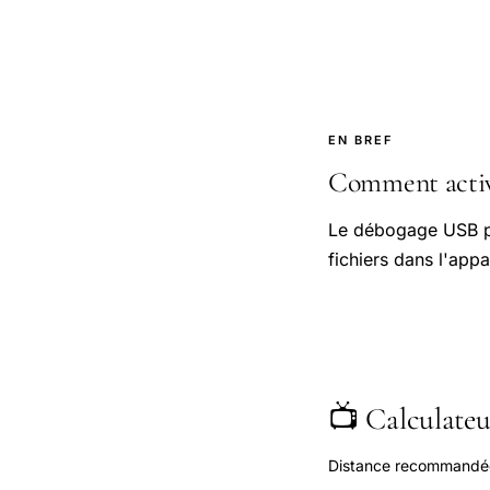
EN BREF
Comment active
Le débogage USB peu
fichiers dans l'app
📺 Calculateur
Distance recommandée s