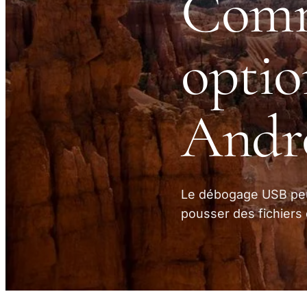
Comme
optio
Andro
Le débogage USB peut
pousser des fichiers