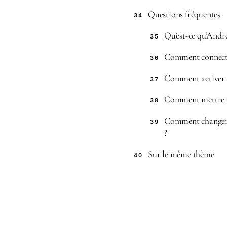
Questions fréquentes
34
Qu’est-ce qu’And
35
Comment connecte
36
Comment activer l
37
Comment mettre A
38
Comment changer 
39
?
Sur le même thème
40