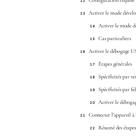
Configuration requise
12
Activer le mode dévelo
13
Activer le mode dé
14
Cas particuliers
15
Activer le débogage U
16
Étapes générales
17
Spécificités par v
18
Spécificités par fa
19
Activer le déboga
20
Connecter l’appareil à 
21
Résumé des étapes
22