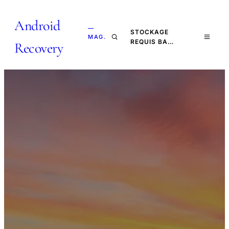
Android
—
STOCKAGE
MAG.
REQUIS BA…
Recovery