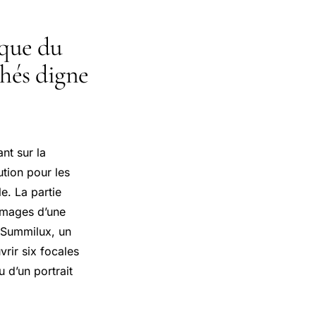
ique du
chés digne
nt sur la
ution pour les
e. La partie
 images d’une
a Summilux, un
rir six focales
u d’un portrait