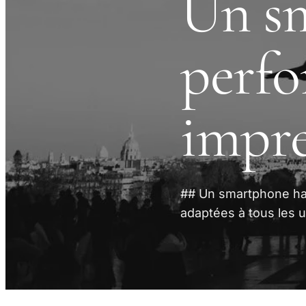
Un s
perf
impre
## Un smartphone ha
adaptées à tous les 