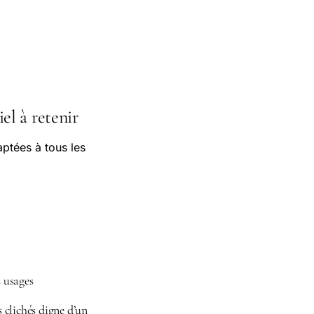
el à retenir
tées à tous les
 usages
 clichés digne d’un