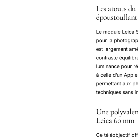
Les atouts du
époustouflant
Le module Leica S
pour la photograp
est largement amél
contraste équilibr
luminance pour rév
à celle d’un Appl
permettant aux p
techniques sans i
Une polyvalen
Leica 60 mm
Ce téléobjectif o