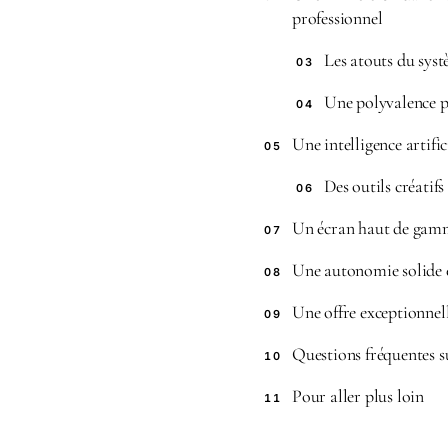
professionnel
Les atouts du sys
03
Une polyvalence p
04
Une intelligence artif
05
Des outils créatif
06
Un écran haut de gamm
07
Une autonomie solide e
08
Une offre exceptionnell
09
Questions fréquentes s
10
Pour aller plus loin
11