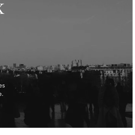
x
es
e.