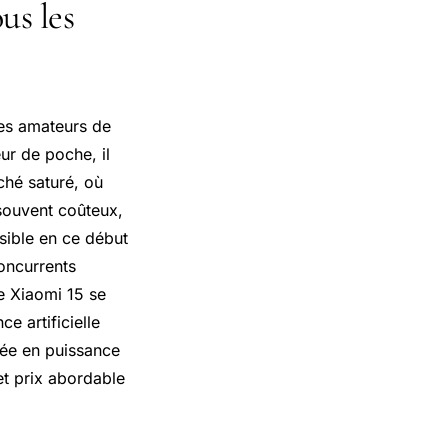
us les
les amateurs de
ur de poche, il
ché saturé, où
souvent coûteux,
ssible en ce début
concurrents
e Xiaomi 15 se
e artificielle
tée en puissance
et prix abordable