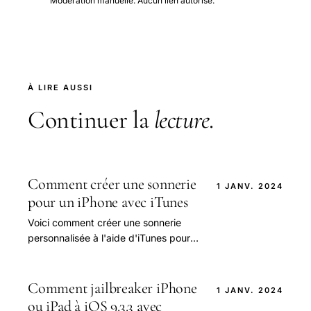
Modération manuelle. Aucun lien autorisé.
À LIRE AUSSI
Continuer la
lecture
.
Comment créer une sonnerie
1 JANV. 2024
pour un iPhone avec iTunes
Voici comment créer une sonnerie
personnalisée à l'aide d'iTunes pour
tous les iPhones ## Comment créer
une sonnerie sur un iPhone Comment
créer.
Comment jailbreaker iPhone
1 JANV. 2024
ou iPad à iOS 9.3.3 avec