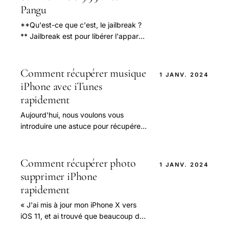
Pangu
**Qu'est-ce que c'est, le jailbreak ?
** Jailbreak est pour libérer l'appareil
des limites d'Apple.
Comment récupérer musique
1 JANV. 2024
iPhone avec iTunes
rapidement
Aujourd'hui, nous voulons vous
introduire une astuce pour récupérer
la musique à partir d'iTunes 12. Je
sais que le monde de la musique vous
envoûte.
Comment récupérer photo
1 JANV. 2024
supprimer iPhone
rapidement
« J'ai mis à jour mon iPhone X vers
iOS 11, et ai trouvé que beaucoup de
photos de la photothèque sont