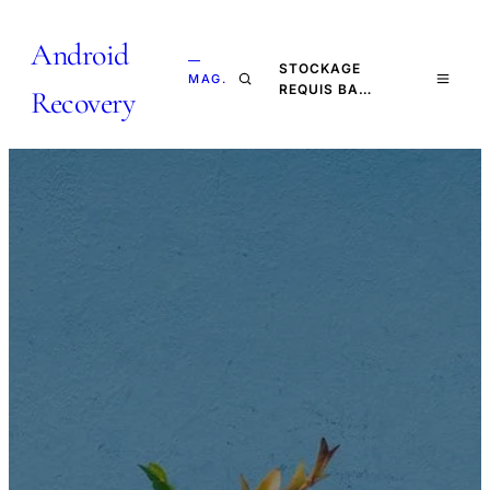
Android
—
STOCKAGE
MAG.
REQUIS BA…
Recovery