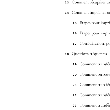
Comment récupérer u
13
Comment imprimer u
14
Étapes pour impr
15
Étapes pour impr
16
Considérations po
17
Questions fréquentes
18
Comment transfére
19
Comment retrouve
20
Comment transfére
21
Comment transfér
22
Comment transfére
23