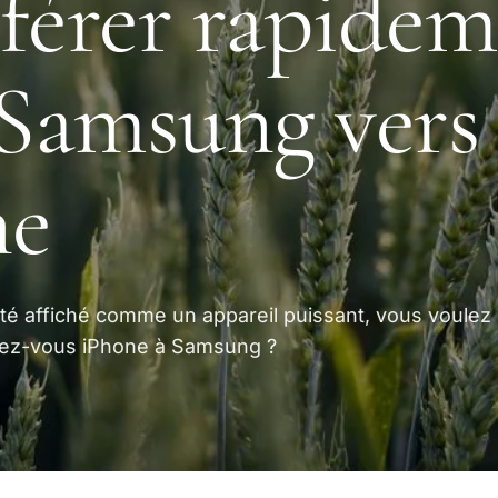
férer rapide
Samsung vers
ne
té affiché comme un appareil puissant, vous voulez
rez-vous iPhone à Samsung ?