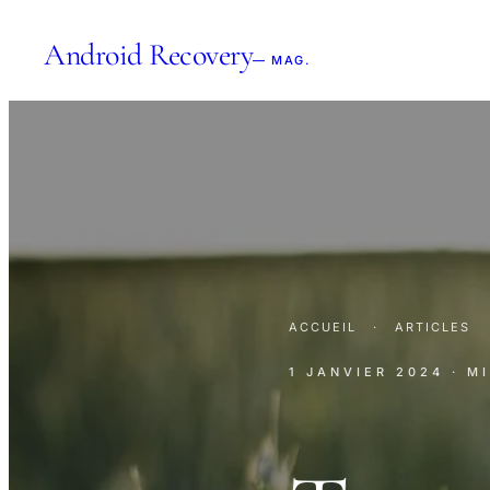
Android Recovery
— MAG.
ACCUEIL
·
ARTICLES
1 JANVIER 2024
· M