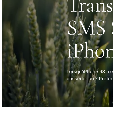
Trans
SMS 
iPho
Lorsqu'iPhone 6S a é
posséder un ? Préfé