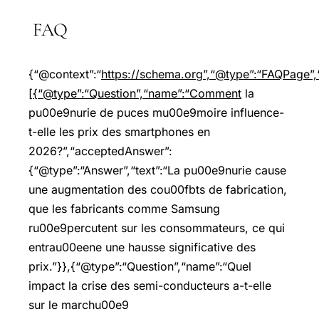
FAQ
{“@context”:“
https://schema.org”,“@type”:“FAQPage”,“
[{“@type”:“Question”,“name”:“Comment
la
pu00e9nurie de puces mu00e9moire influence-
t-elle les prix des smartphones en
2026?”,“acceptedAnswer”:
{“@type”:“Answer”,“text”:“La pu00e9nurie cause
une augmentation des cou00fbts de fabrication,
que les fabricants comme Samsung
ru00e9percutent sur les consommateurs, ce qui
entrau00eene une hausse significative des
prix.”}},{“@type”:“Question”,“name”:“Quel
impact la crise des semi-conducteurs a-t-elle
sur le marchu00e9