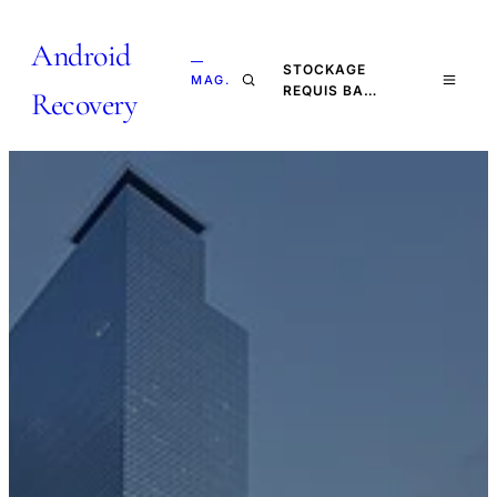
Android
—
STOCKAGE
MAG.
REQUIS BA…
Recovery