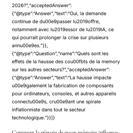
2026?”,“acceptedAnswer”:
{“@type”:“Answer”,“text”:“Oui, la demande
continue de du00e9passer lu2019offre,
notamment avec lu2019essor de lu2019IA, ce
qui pourrait prolonger la crise sur plusieurs
annu00e9es.”}},
{“@type”:“Question”,“name”:“Quels sont les
effets de la hausse des cou00fbts de la memory
sur les autres secteurs?”,“acceptedAnswer”:
{“@type”:“Answer”,“text”:“La hausse impacte
u00e9galement la fabrication de composants
pour ordinateurs, consoles, et autres appareils
connectu00e9s, cru00e9ant une spirale
inflationniste dans tout le secteur
technologique.”}}]}
Comment la pénurie de puces mémoire influence-