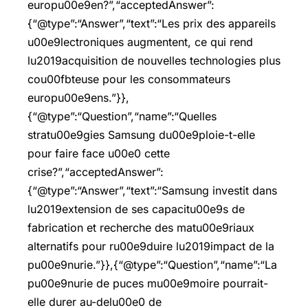
europu00e9en?”,“acceptedAnswer”:
{“@type”:“Answer”,“text”:“Les prix des appareils
u00e9lectroniques augmentent, ce qui rend
lu2019acquisition de nouvelles technologies plus
cou00fbteuse pour les consommateurs
europu00e9ens.”}},
{“@type”:“Question”,“name”:“Quelles
stratu00e9gies Samsung du00e9ploie-t-elle
pour faire face u00e0 cette
crise?”,“acceptedAnswer”:
{“@type”:“Answer”,“text”:“Samsung investit dans
lu2019extension de ses capacitu00e9s de
fabrication et recherche des matu00e9riaux
alternatifs pour ru00e9duire lu2019impact de la
pu00e9nurie.”}},{“@type”:“Question”,“name”:“La
pu00e9nurie de puces mu00e9moire pourrait-
elle durer au-delu00e0 de