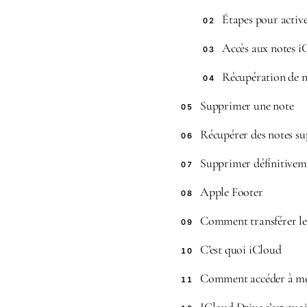
Étapes pour activ
02
Accès aux notes iC
03
Récupération de n
04
Supprimer une note
05
Récupérer des notes s
06
Supprimer définitivem
07
Apple Footer
08
Comment transférer les
09
C’est quoi iCloud
10
Comment accéder à mes
11