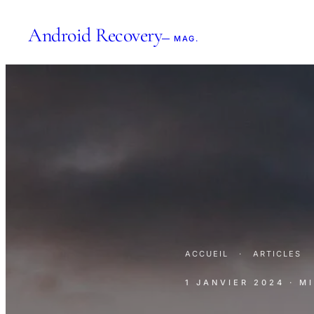
Android Recovery
— MAG.
ACCUEIL
·
ARTICLES
1 JANVIER 2024
· M