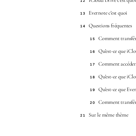
ICloud Drive c’est quo
12
Evernote c’est quoi
13
Questions fréquentes
14
Comment transfére
15
Qu’est-ce que iClo
16
Comment accéder 
17
Qu’est-ce que iClo
18
Qu’est-ce que Ever
19
Comment transfére
20
Sur le même thème
21