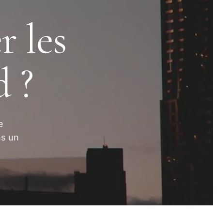
 les
d ?
e
ns un