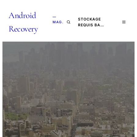
Android
—
STOCKAGE
MAG.
REQUIS BA…
Recovery