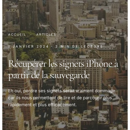
ACCUEIL
·
ARTICLES
1 JANVIER 2024
· 2 MIN DE LECTURE
Récupérer les signets iPhone à
partir de la sauvegarde
Eh oui, perdre ses signets serait vraiment dommage
car ils nous permettent de lire et de parcourir plus
rapidement et plus efficacement.