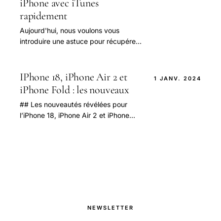
iPhone avec iTunes
rapidement
Aujourd'hui, nous voulons vous
introduire une astuce pour récupérer
la musique à partir d'iTunes 12. Je
sais que le monde de la musique vous
envoûte.
IPhone 18, iPhone Air 2 et
1 JANV. 2024
iPhone Fold : les nouveaux
## Les nouveautés révélées pour
l’iPhone 18, iPhone Air 2 et iPhone
Fold : un aperçu détaillé des futurs
modèles Apple En 2025, les
passionnés.
NEWSLETTER