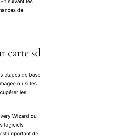
 En suivant les
chances de
r carte sd
es étapes de base
ommagée ou si les
écupérer les
overy Wizard ou
s logiciels
est important de