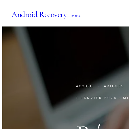
Android Recovery
— MAG.
ACCUEIL
·
ARTICLES
1 JANVIER 2024
· M