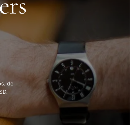
ers
os, de
SD.