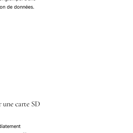
tion de données.
ur une carte SD
diatement