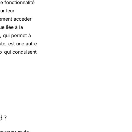
te fonctionnalité
ur leur
lement accéder
e liée à la
, qui permet à
te, est une autre
ux qui conduisent
d ?
envoyer et de