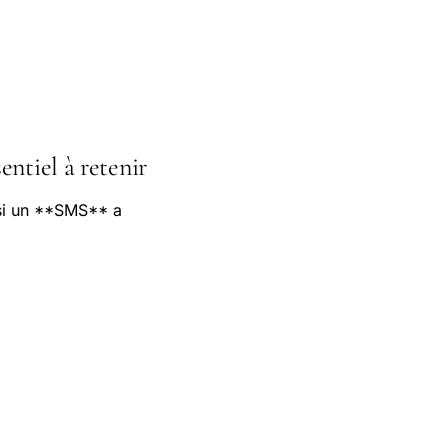
entiel à retenir
 si un **SMS** a