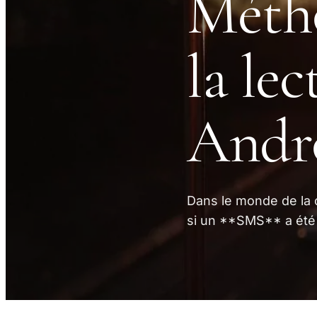
Métho
la le
Andr
Dans le monde de la c
si un **SMS** a été