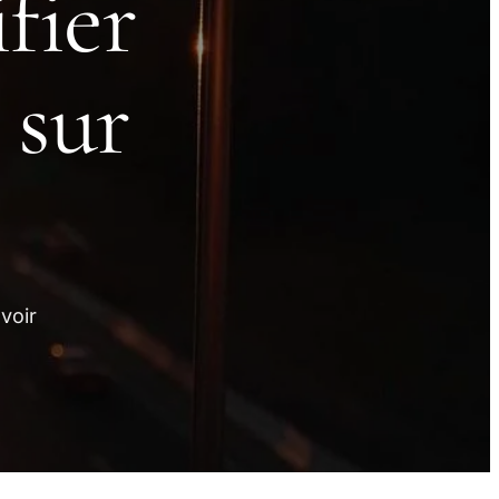
fier
 sur
voir