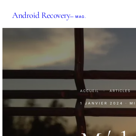
Android Recovery
— MAG.
ACCUEIL
·
ARTICLES
1 JANVIER 2024
· M