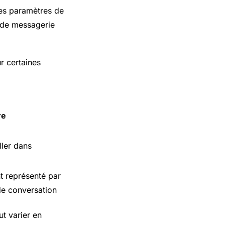
les paramètres de
u de messagerie
ur certaines
re
ller dans
 représenté par
 de conversation
ut varier en