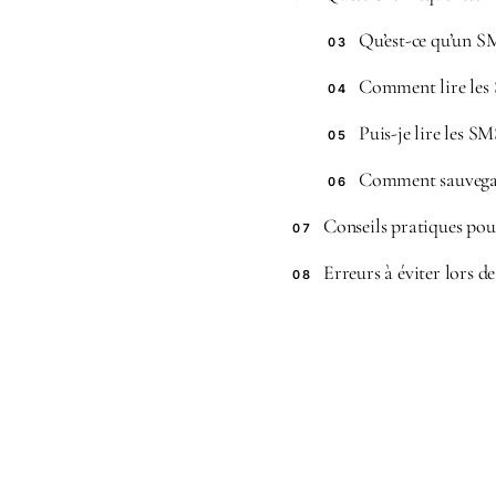
Qu’est-ce qu’un S
03
Comment lire les
04
Puis-je lire les 
05
Comment sauvegard
06
Conseils pratiques pou
07
Erreurs à éviter lors d
08