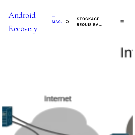
Android
—
STOCKAGE
MAG.
REQUIS BA…
Recovery