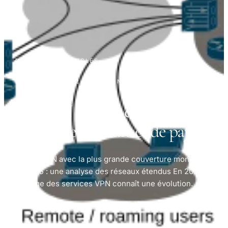
ACCUEIL
·
ARTICLES
1 JANVIER 2024
· 5 MIN DE LECTURE
Les VPN les plus étendus en
termes de serveurs et de pays
## Les VPN avec la plus grande couverture mondiale
en 2025 : une analyse des réseaux étendus En 2025, le
paysage des services VPN connaît une évolution.