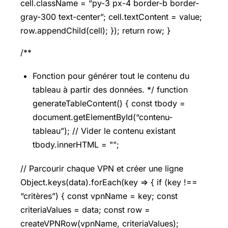
cell.className = “py-3 px-4 border-b border-
gray-300 text-center”; cell.textContent = value;
row.appendChild(cell); }); return row; }
/**
Fonction pour générer tout le contenu du
tableau à partir des données. */ function
generateTableContent() { const tbody =
document.getElementById(“contenu-
tableau”); // Vider le contenu existant
tbody.innerHTML = "";
// Parcourir chaque VPN et créer une ligne
Object.keys(data).forEach(key => { if (key !==
“critères”) { const vpnName = key; const
criteriaValues = data; const row =
createVPNRow(vpnName, criteriaValues);