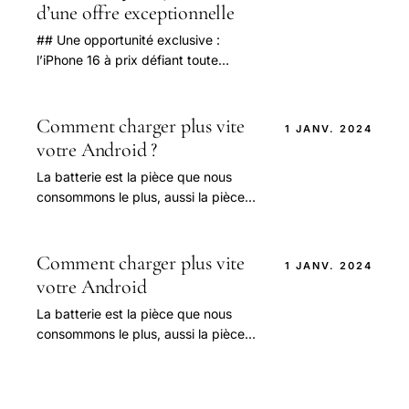
d’une offre exceptionnelle
## Une opportunité exclusive :
l’iPhone 16 à prix défiant toute
concurrence lors du Black Friday
2025 Le Black Friday 2025
s'annonce comme un événement.
Comment charger plus vite
1 JANV. 2024
votre Android ?
La batterie est la pièce que nous
consommons le plus, aussi la pièce
que nous voulons améliorer le plus.
Comment charger plus vite
1 JANV. 2024
votre Android
La batterie est la pièce que nous
consommons le plus, aussi la pièce
que nous voulons améliorer le plus.