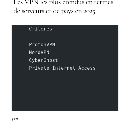
Les VPN les plus étendus en termes
de serveurs et de pays en 2025
      Critères
      ProtonVPN
      NordVPN
      CyberGhost
      Private Internet Access
/**