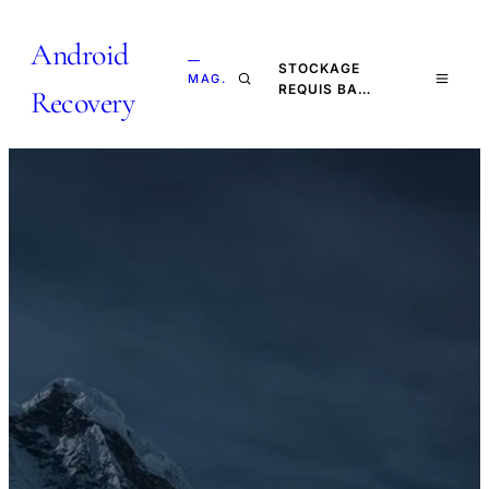
Android
—
STOCKAGE
MAG.
REQUIS BA…
Recovery