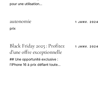
pour une utilisation
quotidienne.**Quel est le meilleur
rapport qualité-prix ?**
autonomie
1 JANV. 2024
prix
Black Friday 2025 : Profitez
1 JANV. 2024
d’une offre exceptionnelle
## Une opportunité exclusive :
l’iPhone 16 à prix défiant toute
concurrence lors du Black Friday
2025 Le Black Friday 2025
s'annonce comme un événement.