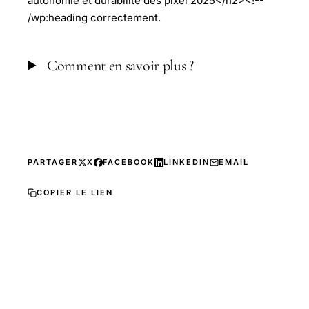
autonomie et durabilité des pixel 2025</h2><!--
/wp:heading correctement.
Comment en savoir plus ?
PARTAGER
X
FACEBOOK
LINKEDIN
EMAIL
COPIER LE LIEN