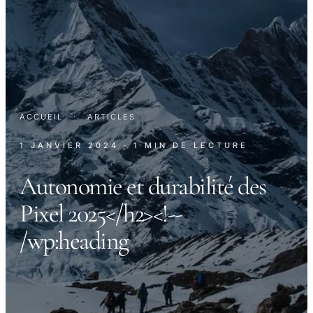
ACCUEIL
·
ARTICLES
1 JANVIER 2024
· 1 MIN DE LECTURE
Autonomie et durabilité des
Pixel 2025</h2><!--
/wp:heading