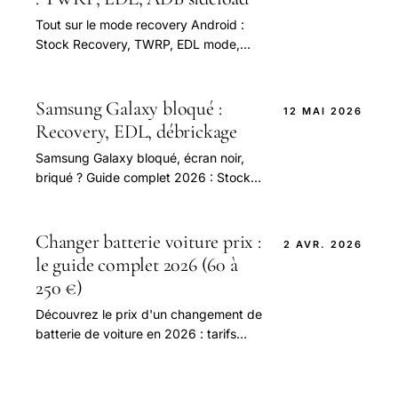
Tout sur le mode recovery Android :
Stock Recovery, TWRP, EDL mode,
fastboot, ADB sideload. Sauvegarde,
flash custom ROM, déblocage
bootloader.
Samsung Galaxy bloqué :
12 MAI 2026
Recovery, EDL, débrickage
Samsung Galaxy bloqué, écran noir,
briqué ? Guide complet 2026 : Stock
Recovery, EDL mode, déblocage
bootloader, Odin pour Snapdragon +
Exynos.
Changer batterie voiture prix :
2 AVR. 2026
le guide complet 2026 (60 à
250 €)
Découvrez le prix d'un changement de
batterie de voiture en 2026 : tarifs
batteries, main-d'œuvre, types, signes
de panne. Comparez et économisez
jusqu'à 40 %.