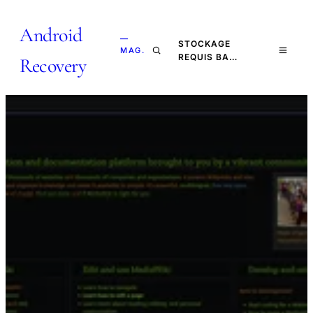
Android
—
STOCKAGE
MAG.
REQUIS BA…
Recovery