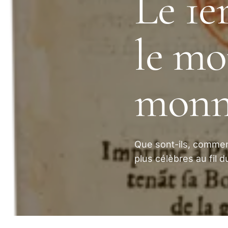
Le 1e
le mo
monn
Que sont-ils, comment
plus célèbres au fil 