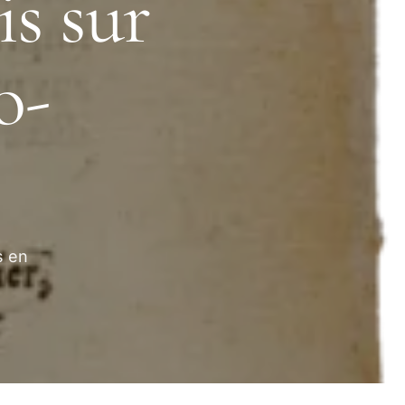
is sur
o-
s en