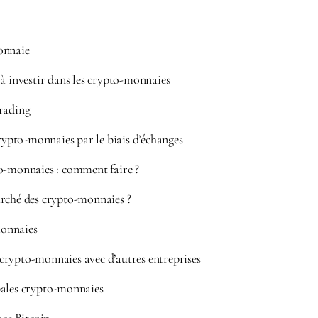
onnaie
investir dans les crypto-monnaies
rading
crypto-monnaies par le biais d’échanges
o-monnaies : comment faire ?
arché des crypto-monnaies ?
onnaies
rypto-monnaies avec d’autres entreprises
pales crypto-monnaies