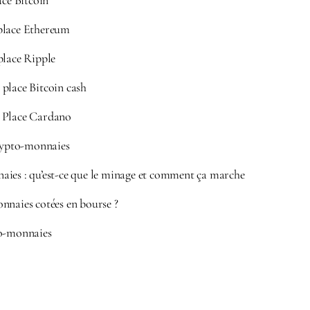
ace Bitcoin
place Ethereum
place Ripple
place Bitcoin cash
 Place Cardano
crypto-monnaies
ies : qu’est-ce que le minage et comment ça marche
nnaies cotées en bourse ?
to-monnaies