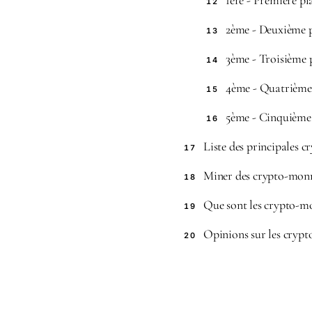
1ère - Première pl
12
2ème - Deuxième 
13
3ème - Troisième 
14
4ème - Quatrième 
15
5ème - Cinquième
16
Liste des principales 
17
Miner des crypto-monna
18
Que sont les crypto-mo
19
Opinions sur les cryp
20