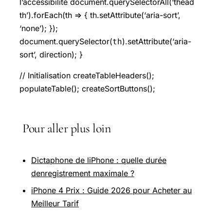
l’accessibilité document.querySelectorAll(‘thead
th’).forEach(th => { th.setAttribute(‘aria-sort’,
‘none’); });
document.querySelector(
).setAttribute(‘aria-
th
sort’, direction); }
// Initialisation createTableHeaders();
populateTable(); createSortButtons();
Pour aller plus loin
Dictaphone de liPhone : quelle durée
denregistrement maximale ?
iPhone 4 Prix : Guide 2026 pour Acheter au
Meilleur Tarif