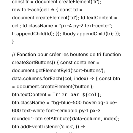
const tr = document.createElement(‘tr’);
row.forEach(cell => { const td =
document.createElement(‘td’); td.textContent =
cell; td.className = “px-4 py-2 text-center”;
tr.appendChild(td); }); tbody.appendChild(tr); });
}
// Fonction pour créer les boutons de tri function
createSortButtons() { const container =
document.getElementById(‘sort-buttons’);
data.columns.forEach((col, index) => { const btn
= document.createElement(‘button’);
btn.textContent =
;
Trier par ${col}
btn.className = “bg-blue-500 hover:bg-blue-
600 text-white font-semibold py-1 px-3
rounded”; btn.setAttribute(‘data-column’, index);
btn.addEventListener(‘click’, () =>