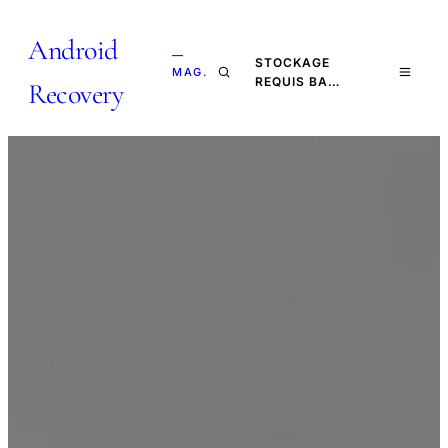
Android
—
STOCKAGE
MAG.
REQUIS BA…
Recovery