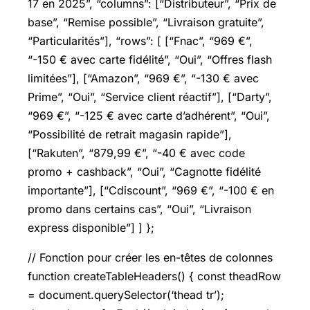
17 en 2025”, “columns”: [“Distributeur”, “Prix de
base”, “Remise possible”, “Livraison gratuite”,
“Particularités”], “rows”: [ [“Fnac”, “969 €”,
“-150 € avec carte fidélité”, “Oui”, “Offres flash
limitées”], [“Amazon”, “969 €”, “-130 € avec
Prime”, “Oui”, “Service client réactif”], [“Darty”,
“969 €”, “-125 € avec carte d’adhérent”, “Oui”,
“Possibilité de retrait magasin rapide”],
[“Rakuten”, “879,99 €”, “-40 € avec code
promo + cashback”, “Oui”, “Cagnotte fidélité
importante”], [“Cdiscount”, “969 €”, “-100 € en
promo dans certains cas”, “Oui”, “Livraison
express disponible”] ] };
// Fonction pour créer les en-têtes de colonnes
function createTableHeaders() { const theadRow
= document.querySelector(‘thead tr’);