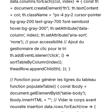
data.columns.forEach((col, index) => { const th
= document.createElement(‘th’); th.textContent
= col; th.className = “px-4 py-2 cursor-pointer
bg-gray-200 text-gray-700 font-semibold
hover:bg-gray-300”; th.setAttribute(‘data-
column’, index); th.setAttribute(‘aria-sort’,
‘none’); // pour accessibilité // Ajout du
gestionnaire de clic pour le tri
th.addEventListener(‘click’, () =>
sortTableByColumn(index));
theadRow.appendChild(th); }); }
// Fonction pour générer les lignes du tableau
function populateTable() { const tbody =
document.getElementById(‘table-body’);
tbody.innerHTML = ""; // Vider le corps avant
nouvelle insertion data.rows.forEach(row => {