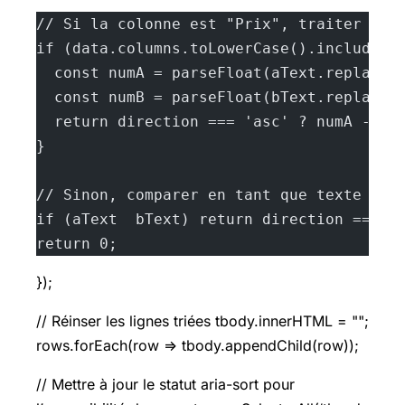
// Si la colonne est "Prix", traiter com
if (data.columns.toLowerCase().includes(
  const numA = parseFloat(aText.replace(
  const numB = parseFloat(bText.replace(
  return direction === 'asc' ? numA - nu
}
// Sinon, comparer en tant que texte
if (aText  bText) return direction === '
return 0;
});
// Réinser les lignes triées tbody.innerHTML = "";
rows.forEach(row => tbody.appendChild(row));
// Mettre à jour le statut aria-sort pour