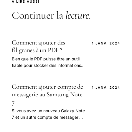
À LIRE AUSSI
Continuer la
lecture
.
Comment ajouter des
1 JANV. 2024
filigranes à un PDF ?
Bien que le PDF puisse être un outil
fiable pour stocker des informations,
il n'est pas si simple de vérifier
l'utilisation correcte de vos
documents sous.
Comment ajouter compte de
1 JANV. 2024
messagerie au Samsung Note
7
Si vous avez un nouveau Galaxy Note
7 et un autre compte de messagerie
que vous souhaitez ajouter, ce texte
pourrait vous aider.