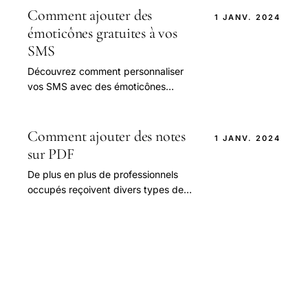
Comment ajouter des
1 JANV. 2024
émoticônes gratuites à vos
SMS
Découvrez comment personnaliser
vos SMS avec des émoticônes
gratuites sur Android. Améliorez
votre communication et ajoutez du
fun à vos messages !
Comment ajouter des notes
1 JANV. 2024
sur PDF
De plus en plus de professionnels
occupés reçoivent divers types de
contenu écrit sous forme de fichiers
PDF (Portable Document Format),
comme.