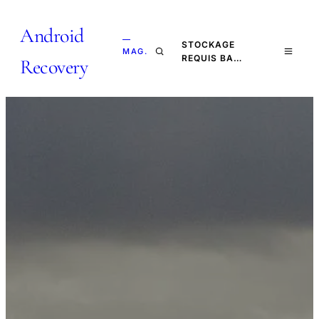
Android
—
STOCKAGE
MAG.
REQUIS BA…
Recovery