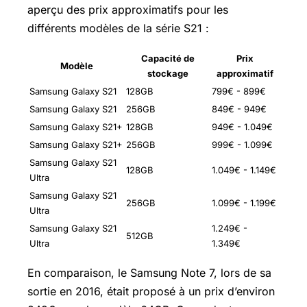
aperçu des prix approximatifs pour les
différents modèles de la série S21 :
Capacité de
Prix
Modèle
stockage
approximatif
Samsung Galaxy S21
128GB
799€ - 899€
Samsung Galaxy S21
256GB
849€ - 949€
Samsung Galaxy S21+
128GB
949€ - 1.049€
Samsung Galaxy S21+
256GB
999€ - 1.099€
Samsung Galaxy S21
128GB
1.049€ - 1.149€
Ultra
Samsung Galaxy S21
256GB
1.099€ - 1.199€
Ultra
Samsung Galaxy S21
1.249€ -
512GB
Ultra
1.349€
En comparaison, le Samsung Note 7, lors de sa
sortie en 2016, était proposé à un prix d’environ