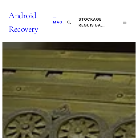
Android
—
STOCKAGE
MAG.
REQUIS BA…
Recovery