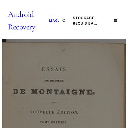
Android
—
STOCKAGE
MAG.
REQUIS BA…
Recovery