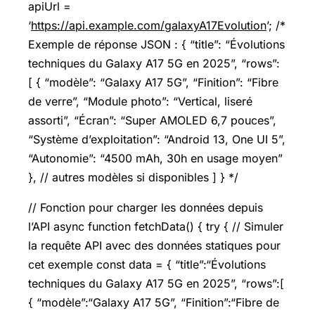
apiUrl =
‘
https://api.example.com/galaxyA17Evolution
’; /*
Exemple de réponse JSON : { “title”: “Évolutions
techniques du Galaxy A17 5G en 2025”, “rows”:
[ { “modèle”: “Galaxy A17 5G”, “Finition”: “Fibre
de verre”, “Module photo”: “Vertical, liseré
assorti”, “Écran”: “Super AMOLED 6,7 pouces”,
“Système d’exploitation”: “Android 13, One UI 5”,
“Autonomie”: “4500 mAh, 30h en usage moyen”
}, // autres modèles si disponibles ] } */
// Fonction pour charger les données depuis
l’API async function fetchData() { try { // Simuler
la requête API avec des données statiques pour
cet exemple const data = { “title”:“Évolutions
techniques du Galaxy A17 5G en 2025”, “rows”:[
{ “modèle”:“Galaxy A17 5G”, “Finition”:“Fibre de