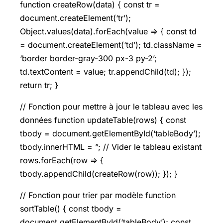
function createRow(data) { const tr =
document.createElement(‘tr’);
Object.values(data).forEach(value => { const td
= document.createElement(‘td’); td.className =
‘border border-gray-300 px-3 py-2’;
td.textContent = value; tr.appendChild(td); });
return tr; }
// Fonction pour mettre à jour le tableau avec les
données function updateTable(rows) { const
tbody = document.getElementById(‘tableBody’);
tbody.innerHTML = ”; // Vider le tableau existant
rows.forEach(row => {
tbody.appendChild(createRow(row)); }); }
// Fonction pour trier par modèle function
sortTable() { const tbody =
document.getElementById(‘tableBody’); const