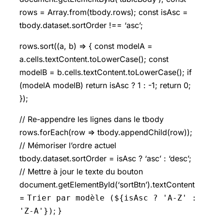
rows = Array.from(tbody.rows); const isAsc =
tbody.dataset.sortOrder !== ‘asc’;
rows.sort((a, b) => { const modelA =
a.cells.textContent.toLowerCase(); const
modelB = b.cells.textContent.toLowerCase(); if
(modelA modelB) return isAsc ? 1 : -1; return 0;
});
// Re-appendre les lignes dans le tbody
rows.forEach(row => tbody.appendChild(row));
// Mémoriser l’ordre actuel
tbody.dataset.sortOrder = isAsc ? ‘asc’ : ‘desc’;
// Mettre à jour le texte du bouton
document.getElementById(‘sortBtn’).textContent
=
Trier par modèle (${isAsc ? 'A-Z' :
; }
'Z-A'})