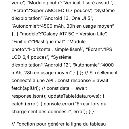
verre”, “Module photo”:“Vertical, liseré assorti”,
“Écran”:“Super AMOLED 6,7 pouces”, “Système
d’exploitation”:“Android 13, One UI 5”,
“Autonomie”:“4500 mAh, 30h en usage moyen”
}, { “modèle”:“Galaxy A17 5G - Version Lite”,
“Finition”:“Plastique mat”, “Module
photo”:“Horizontal, simple liseré”, “Écran”:“IPS
LCD 6,4 pouces”, “Système
d’exploitation”:“Android 12”, “Autonomie”:“4000
mAh, 28h en usage moyen” } ] }; // Si réellement
connecté à une API : const response = await
fetch(apiUrl); // const data = await
response.json(); updateTable(data.rows); }
catch (error) { console.error(“Erreur lors du
chargement des données :”, error); } }
// Fonction pour générer la ligne du tableau