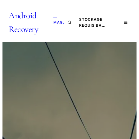
Android
—
STOCKAGE
MAG.
REQUIS BA…
Recovery