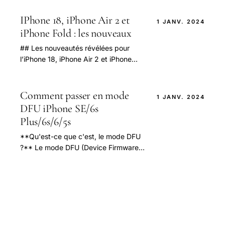
atteint de nouveaux sommets avec
deux géants.
IPhone 18, iPhone Air 2 et
1 JANV. 2024
iPhone Fold : les nouveaux
## Les nouveautés révélées pour
l’iPhone 18, iPhone Air 2 et iPhone
Fold : un aperçu détaillé des futurs
modèles Apple En 2025, les
passionnés.
Comment passer en mode
1 JANV. 2024
DFU iPhone SE/6s
Plus/6s/6/5s
**Qu'est-ce que c'est, le mode DFU
?** Le mode DFU (Device Firmware
Upgrade) signifie le mode de
dégradation forcée du frimware d'un
iPhone.