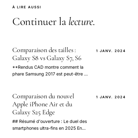
À LIRE AUSSI
Continuer la
lecture
.
Comparaison des tailles :
1 JANV. 2024
Galaxy S8 vs Galaxy S7, S6
**Rendus CAD montre comment la
phare Samsung 2017 est peut-être à
la fois plus grand et plus petit que
vous attendiez.** Avec ses lunettes
super-minces.
Comparaison du nouvel
1 JANV. 2024
Apple iPhone Air et du
Galaxy S25 Edge
## Résumé d'ouverture : Le duel des
smartphones ultra-fins en 2025 En
2025, la course à l’ultra-finesse