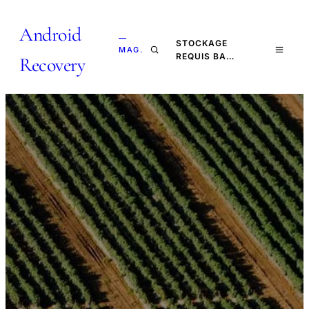
Android
—
STOCKAGE
MAG.
REQUIS BA…
Recovery