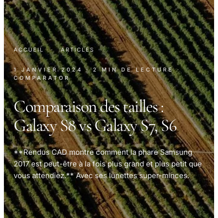
ACCUEIL
·
ARTICLES
1 JANVIER 2024
· 2 MIN DE LECTURE
·
COMPARATOR
Comparaison des tailles :
Galaxy S8 vs Galaxy S7, S6
**Rendus CAD montre comment la phare Samsung
2017 est peut-être à la fois plus grand et plus petit que
vous attendiez.** Avec ses lunettes super-minces.