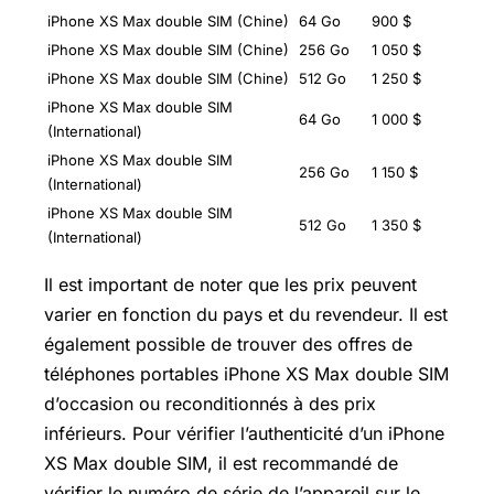
iPhone XS Max double SIM (Chine)
64 Go
900 $
iPhone XS Max double SIM (Chine)
256 Go
1 050 $
iPhone XS Max double SIM (Chine)
512 Go
1 250 $
iPhone XS Max double SIM
64 Go
1 000 $
(International)
iPhone XS Max double SIM
256 Go
1 150 $
(International)
iPhone XS Max double SIM
512 Go
1 350 $
(International)
Il est important de noter que les prix peuvent
varier en fonction du pays et du revendeur. Il est
également possible de trouver des offres de
téléphones portables iPhone XS Max double SIM
d’occasion ou reconditionnés à des prix
inférieurs. Pour vérifier l’authenticité d’un iPhone
XS Max double SIM, il est recommandé de
vérifier le numéro de série de l’appareil sur le