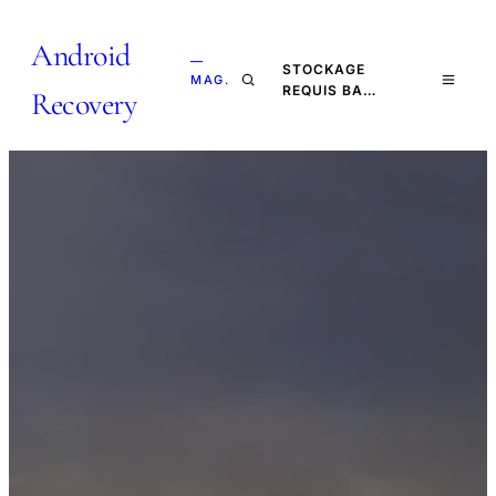
Android
—
STOCKAGE
MAG.
REQUIS BA…
Recovery