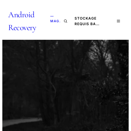
Android
—
STOCKAGE
MAG.
REQUIS BA…
Recovery