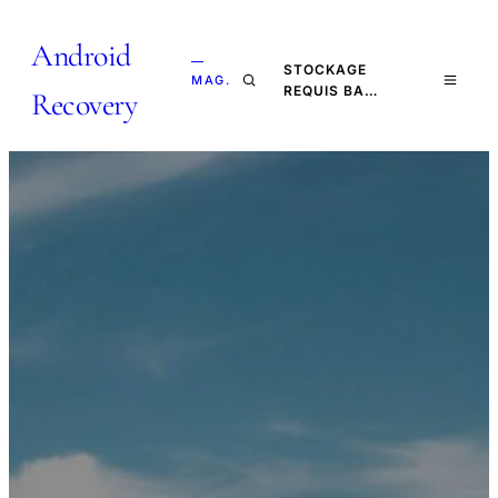
Android
—
STOCKAGE
MAG.
REQUIS BA…
Recovery