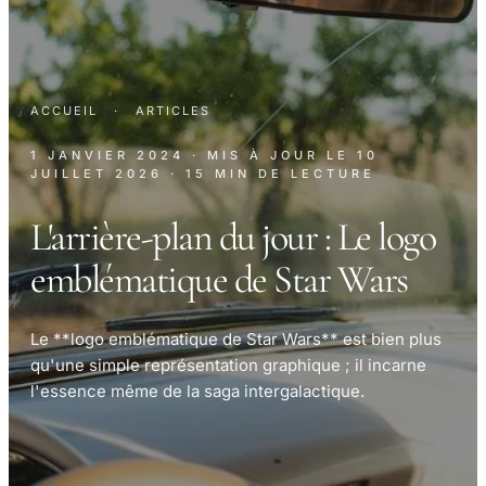
ACCUEIL
·
ARTICLES
1 JANVIER 2024
· MIS À JOUR LE
10
JUILLET 2026
· 15 MIN DE LECTURE
L'arrière-plan du jour : Le logo
emblématique de Star Wars
Le **logo emblématique de Star Wars** est bien plus
qu'une simple représentation graphique ; il incarne
l'essence même de la saga intergalactique.