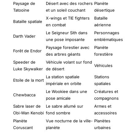
Paysage de
Désert avec des rochers
Planète
Tatooine
et un soleil couchant
désertique
X-wings et TIE fighters
Bataille
Bataille spatiale
en combat
aérienne
Le Seigneur Sith dans
Personnages
Darth Vader
une pose imposante
emblématiques
Paysage forestier avec
Planète
Forêt de Endor
des arbres géants
forestière
Speeder de
Véhicule volant sur fond
Véhicules
Luke Skywalker
de désert
La station spatiale
Stations
Etoile de la mort
impériale en orbite
spatiales
Le Wookiee dans une
Créatures et
Chewbacca
pose amicale
compagnons
Sabre laser de
Le sabre allumé sur
Armes et
Obi-Wan Kenobi
fond sombre
accessoires
Planète
Vue nocturne de la ville-
Planètes
Coruscant
planète
urbaines