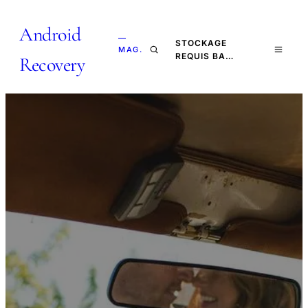
Android
—
STOCKAGE
MAG.
REQUIS BA…
Recovery