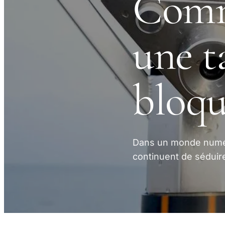
Comm
une t
bloqu
Dans un monde numér
continuent de séduire