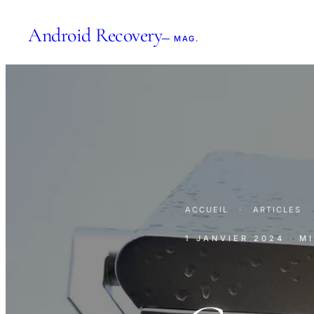
Android Recovery
— MAG.
ACCUEIL
·
ARTICLES
1 JANVIER 2024
· M