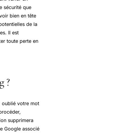
e sécurité que
oir bien en tête
tentielles de la
s. Il est
r toute perte en
g ?
z oublié votre mot
procéder,
tion supprimera
pte Google associé