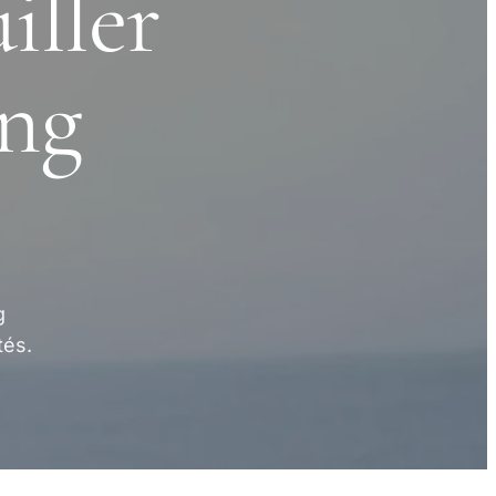
ller
ung
g
tés.