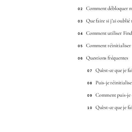
Comment débloquer ma
02
Que faire si j’ai oubli
03
Comment utiliser Fin
04
Comment réinitialiser 
05
Questions fréquentes
06
Qu’est-ce que je fa
07
Puis-je réinitiali
08
Comment puis-je é
09
Qu’est-ce que je f
10