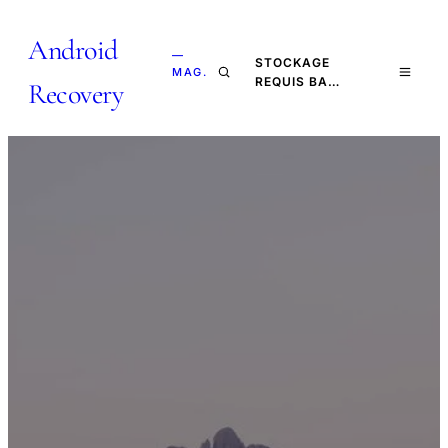
Android
—
STOCKAGE
MAG.
REQUIS BA…
Recovery