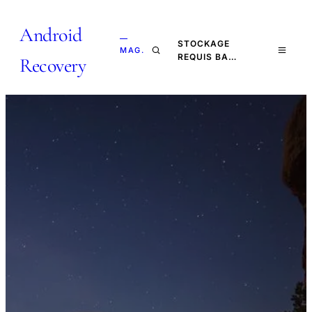
Android
—
STOCKAGE
MAG.
REQUIS BA…
Recovery