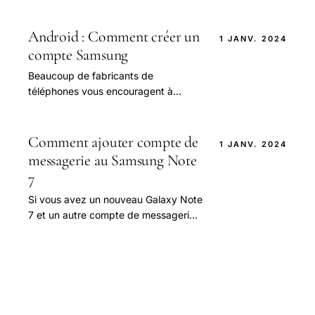
Android : Comment créer un
1 JANV. 2024
compte Samsung
Beaucoup de fabricants de
téléphones vous encouragent à
utiliser leur propre compte utilisateur,
ce qui permet d'ajouter des fonctions
et des services.
Comment ajouter compte de
1 JANV. 2024
messagerie au Samsung Note
7
Si vous avez un nouveau Galaxy Note
7 et un autre compte de messagerie
que vous souhaitez ajouter, ce texte
pourrait vous aider.