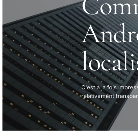
Comm
Andro
local
C'est à la fois impres
relativement transpare