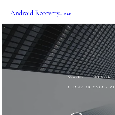
Android Recovery
— MAG.
ACCUEIL
·
ARTICLES
1 JANVIER 2024
· M