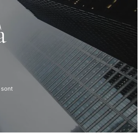
à
 sont