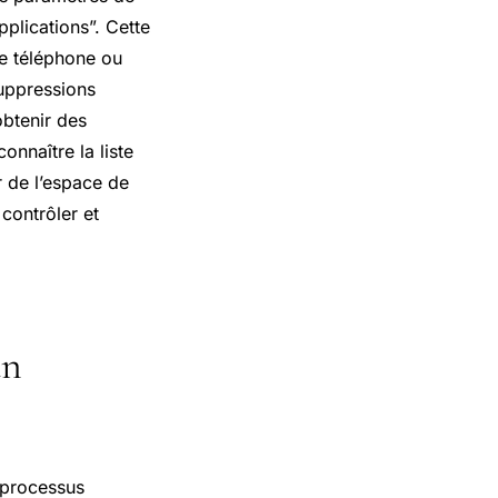
pplications”. Cette
re téléphone ou
suppressions
obtenir des
connaître la liste
er de l’espace de
contrôler et
un
 processus