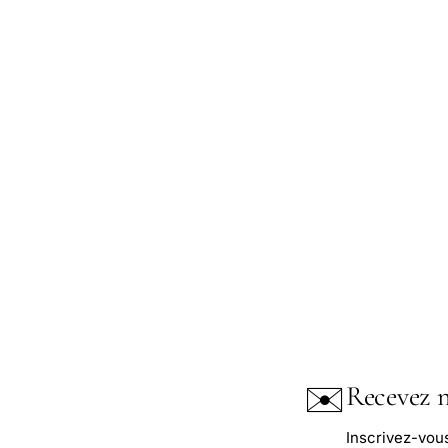
✉️
Recevez n
Inscrivez-vou