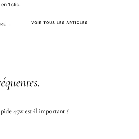
en 1 clic.
VOIR TOUS LES ARTICLES
IRE →
réquentes
.
pide 45w est-il important ?