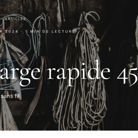
·
ARTICLES
ER 2024
· 1 MIN DE LECTURE
arge rapide 
sans fil