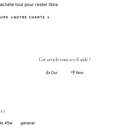
l achète tout pour rester libre.
UIPE →
NOTRE CHARTE →
Cet article vous a-t-il aidé ?
👍 Oui
👎 Non
ÉES
de 45w
general