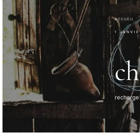
ACCUEIL
1 JANVI
ch
recharge 