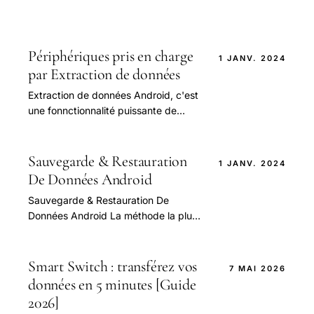
Périphériques pris en charge
1 JANV. 2024
par Extraction de données
Extraction de données Android, c'est
une fonnctionnalité puissante de
Récupération De Données Android.
Sauvegarde & Restauration
1 JANV. 2024
De Données Android
Sauvegarde & Restauration De
Données Android La méthode la plus
pratique pour transférer tous les
éléments de votre téléphone Android
vers le PC !
Smart Switch : transférez vos
7 MAI 2026
données en 5 minutes [Guide
2026]