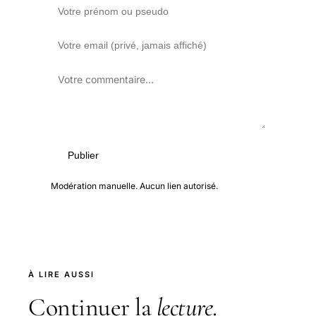
Publier
Modération manuelle. Aucun lien autorisé.
À LIRE AUSSI
Continuer la
lecture
.