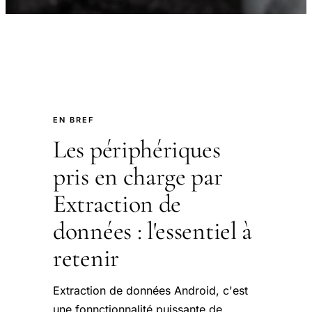
EN BREF
Les périphériques
pris en charge par
Extraction de
données : l'essentiel à
retenir
Extraction de données Android, c'est
une fonnctionnalité puissante de