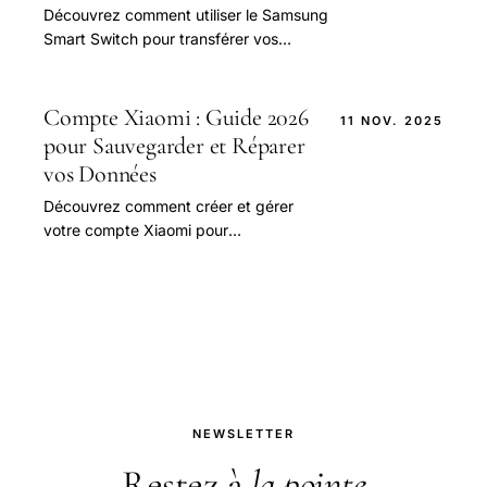
Découvrez comment utiliser le Samsung
Smart Switch pour transférer vos
données de téléphone en téléphone en
5 minutes, avec une précision de 100%
et sans perte de données, comparez les
Compte Xiaomi : Guide 2026
11 NOV. 2025
prix et les fonctionnalités
pour Sauvegarder et Réparer
vos Données
Découvrez comment créer et gérer
votre compte Xiaomi pour
sauvegarder vos données, réparer
votre smartphone et profiter de
services exclusifs. Comparez les
avantages et les inconvénients de
chaque méthode de sauvegarde et
de réparation
NEWSLETTER
Restez à
la pointe