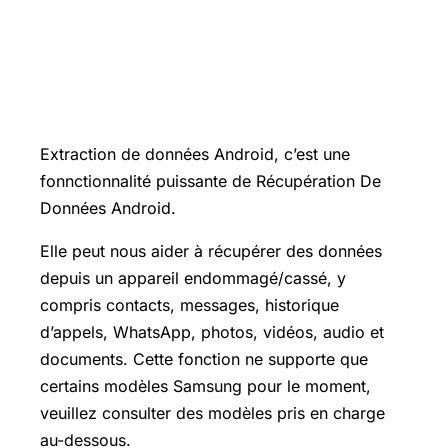
Extraction de données Android, c’est une
fonnctionnalité puissante de Récupération De
Données Android
.
Elle peut nous aider à récupérer des données
depuis un appareil endommagé/cassé, y
compris contacts, messages, historique
d’appels, WhatsApp, photos, vidéos, audio et
documents. Cette fonction ne supporte que
certains modèles Samsung pour le moment,
veuillez consulter des modèles pris en charge
au-dessous.