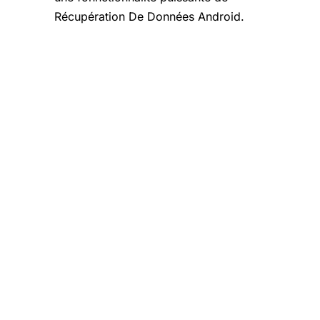
Récupération De Données Android.