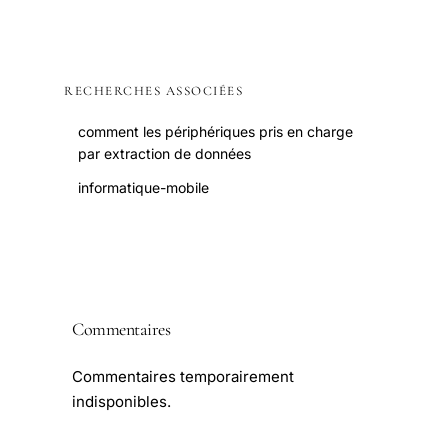
RECHERCHES ASSOCIÉES
comment les périphériques pris en charge
par extraction de données
informatique-mobile
Commentaires
Commentaires temporairement
indisponibles.