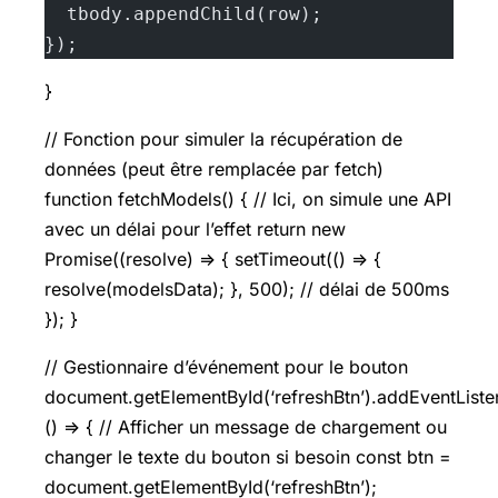
  tbody.appendChild(row);
});
}
// Fonction pour simuler la récupération de
données (peut être remplacée par fetch)
function fetchModels() { // Ici, on simule une API
avec un délai pour l’effet return new
Promise((resolve) => { setTimeout(() => {
resolve(modelsData); }, 500); // délai de 500ms
}); }
// Gestionnaire d’événement pour le bouton
document.getElementById(‘refreshBtn’).addEventListene
() => { // Afficher un message de chargement ou
changer le texte du bouton si besoin const btn =
document.getElementById(‘refreshBtn’);