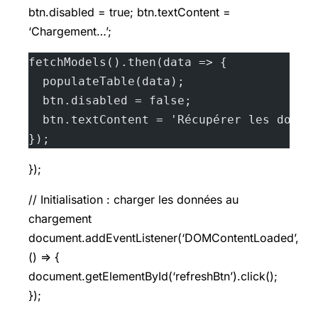
btn.disabled = true; btn.textContent =
‘Chargement…’;
fetchModels().then(data => {
  populateTable(data);
  btn.disabled = false;
  btn.textContent = 'Récupérer les donné
});
});
// Initialisation : charger les données au
chargement
document.addEventListener(‘DOMContentLoaded’,
() => {
document.getElementById(‘refreshBtn’).click();
});