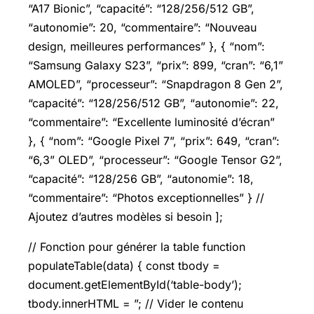
“A17 Bionic”, “capacité”: “128/256/512 GB”,
“autonomie”: 20, “commentaire”: “Nouveau
design, meilleures performances” }, { “nom”:
“
Samsung Galaxy
S23”, “prix”: 899, “cran”: “6,1”
AMOLED”, “processeur”: “Snapdragon 8 Gen 2”,
“capacité”: “128/256/512 GB”, “autonomie”: 22,
“commentaire”: “Excellente luminosité d’écran”
}, { “nom”: “Google Pixel 7”, “prix”: 649, “cran”:
“6,3” OLED”, “processeur”: “Google Tensor G2”,
“capacité”: “128/256 GB”, “autonomie”: 18,
“commentaire”: “Photos exceptionnelles” } //
Ajoutez d’autres modèles si besoin ];
// Fonction pour générer la table function
populateTable(data) { const tbody =
document.getElementById(‘table-body’);
tbody.innerHTML = ”; // Vider le contenu