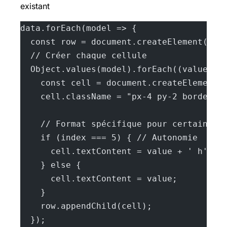
existant
data.forEach(model => {
  const row = document.createElement('tr
  // Créer chaque cellule
  Object.values(model).forEach((value, i
    const cell = document.createElement(
    cell.className = "px-4 py-2 border b
    // Format spécifique pour certaines 
    if (index === 5) { // Autonomie
      cell.textContent = value + ' h';
    } else {
      cell.textContent = value;
    }
    row.appendChild(cell);
  });