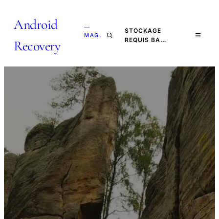
Android
—
STOCKAGE
MAG.
REQUIS BA…
Recovery