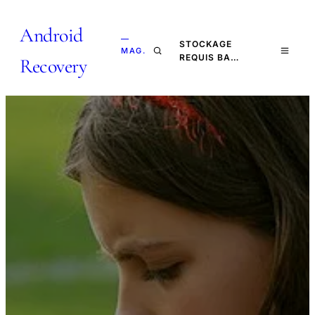
Android
—
STOCKAGE
MAG.
REQUIS BA…
Recovery