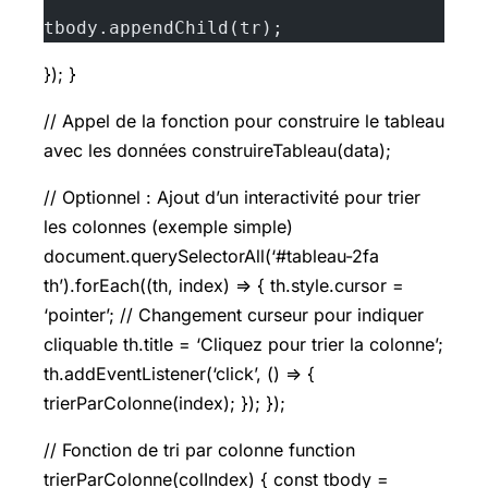
tbody.appendChild(tr);
}); }
// Appel de la fonction pour construire le tableau
avec les données construireTableau(data);
// Optionnel : Ajout d’un interactivité pour trier
les colonnes (exemple simple)
document.querySelectorAll(‘#tableau-2fa
th’).forEach((th, index) => { th.style.cursor =
‘pointer’; // Changement curseur pour indiquer
cliquable th.title = ‘Cliquez pour trier la colonne’;
th.addEventListener(‘click’, () => {
trierParColonne(index); }); });
// Fonction de tri par colonne function
trierParColonne(colIndex) { const tbody =