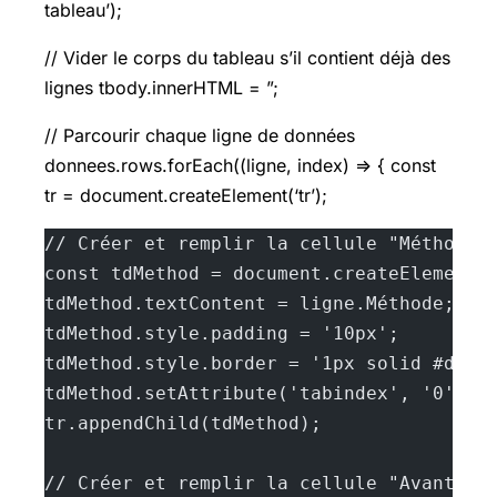
tableau’);
// Vider le corps du tableau s’il contient déjà des
lignes tbody.innerHTML = ”;
// Parcourir chaque ligne de données
donnees.rows.forEach((ligne, index) => { const
tr = document.createElement(‘tr’);
// Créer et remplir la cellule "Méthode"
const tdMethod = document.createElement(
tdMethod.textContent = ligne.Méthode;
tdMethod.style.padding = '10px';
tdMethod.style.border = '1px solid #ddd'
tdMethod.setAttribute('tabindex', '0'); 
tr.appendChild(tdMethod);
// Créer et remplir la cellule "Avantage