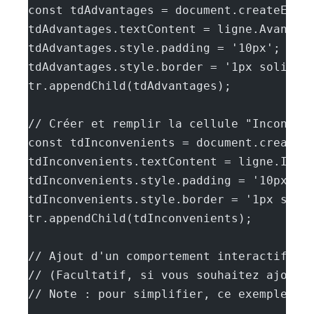
const tdAdvantages = document.createElem
tdAdvantages.textContent = ligne.Avantag
tdAdvantages.style.padding = '10px';
tdAdvantages.style.border = '1px solid #
tr.appendChild(tdAdvantages);
// Créer et remplir la cellule "Inconvén
const tdInconvenients = document.createE
tdInconvenients.textContent = ligne.Inco
tdInconvenients.style.padding = '10px';
tdInconvenients.style.border = '1px soli
tr.appendChild(tdInconvenients);
// Ajout d'un comportement interactif : 
// (Facultatif, si vous souhaitez ajoute
// Note : pour simplifier, ce exemple n'