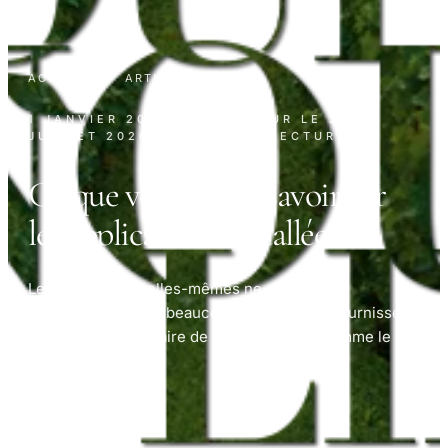
ACCUEIL
·
ARTICLES
1 JANVIER 2024
· MIS À JOUR LE
22
JUILLET 2026
· 20 MIN DE LECTURE
Ce que vous devez savoir sur
les applications installées
Les applications elles-mêmes ne sont pas
dangereuses, mais beaucoup d’entre elles fournissent
des enfants pour faire de mauvais choix, comme le
partage.