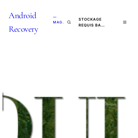
Android
—
STOCKAGE
MAG.
REQUIS BA…
Recovery