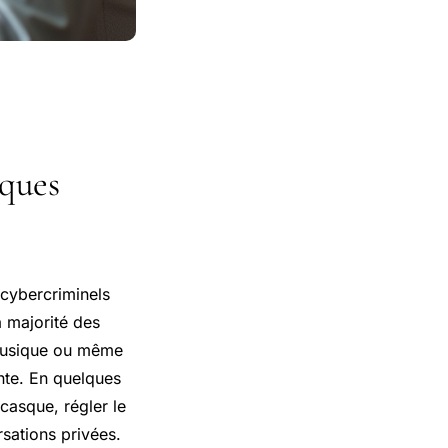
sques
 cybercriminels
a majorité des
a musique ou même
ante. En quelques
casque, régler le
sations privées.