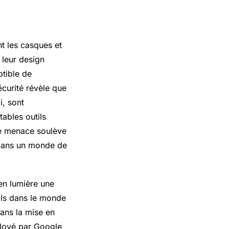
t les casques et
 leur design
ptible de
écurité révèle que
, sont
tables outils
tte menace soulève
 dans un monde de
 en lumière une
eils dans le monde
dans la mise en
loyé par Google