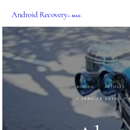
Android Recovery
— MAG.
ACCUEIL
·
ARTICLES
1 JANVIER 2024
· 7