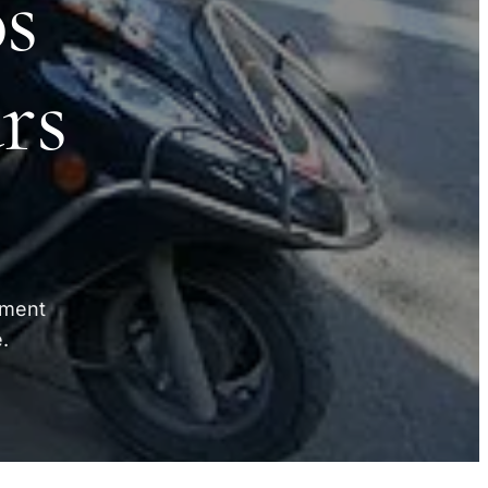
os
rs
mment
.