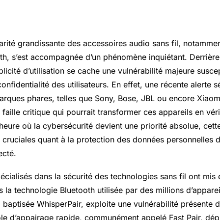
arité grandissante des accessoires audio sans fil, notammen
th, s’est accompagnée d’un phénomène inquiétant. Derrière
plicité d’utilisation se cache une vulnérabilité majeure susce
nfidentialité des utilisateurs. En effet, une récente alerte s
ques phares, telles que Sony, Bose, JBL ou encore Xiaomi
faille critique qui pourrait transformer ces appareils en véri
’heure où la cybersécurité devient une priorité absolue, ce
s cruciales quant à la protection des données personnelles
ecté.
cialisés dans la sécurité des technologies sans fil ont mis
s la technologie Bluetooth utilisée par des millions d’appar
le, baptisée WhisperPair, exploite une vulnérabilité présente 
le d’appairage rapide, communément appelé Fast Pair, dép