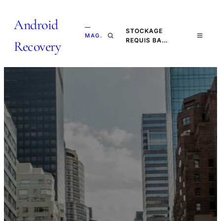
Android
—
STOCKAGE
MAG.
REQUIS BA…
Recovery