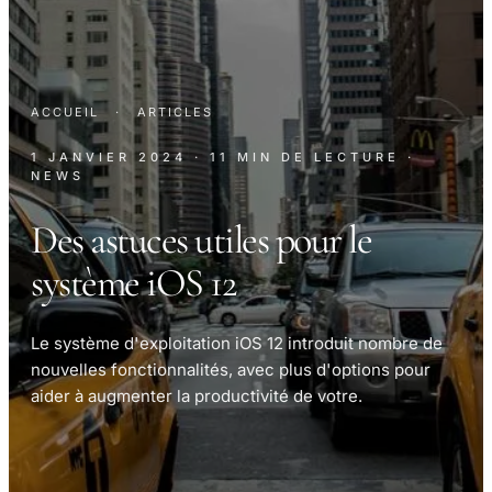
ACCUEIL
·
ARTICLES
1 JANVIER 2024
· 11 MIN DE LECTURE
·
NEWS
Des astuces utiles pour le
système iOS 12
Le système d'exploitation iOS 12 introduit nombre de
nouvelles fonctionnalités, avec plus d'options pour
aider à augmenter la productivité de votre.