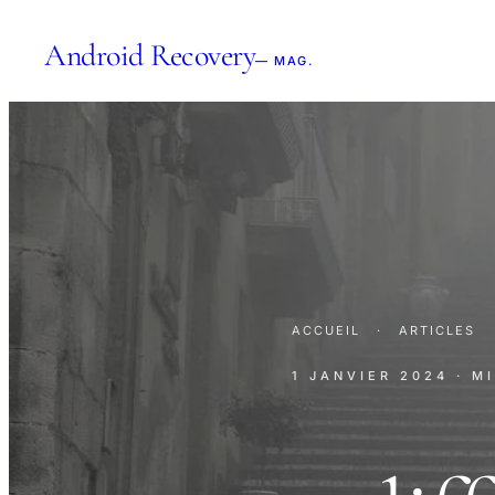
Android Recovery
— MAG.
ACCUEIL
·
ARTICLES
1 JANVIER 2024
· M