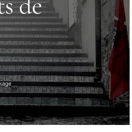
ts de
ckage