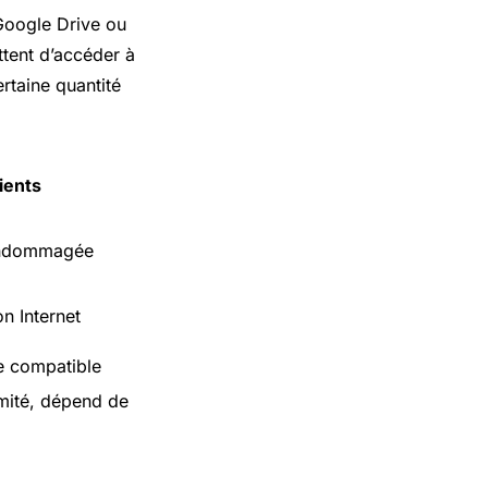
Google Drive
ou
tent d’accéder à
rtaine quantité
ients
 endommagée
n Internet
e compatible
mité, dépend de