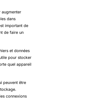
ur augmenter
bles dans
est important de
t de faire un
chiers et données
utile pour stocker
orte quel appareil
ui peuvent être
stockage.
 les connexions