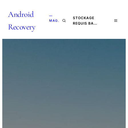
Android
—
STOCKAGE
MAG.
REQUIS BA…
Recovery