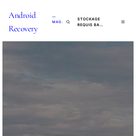
Android
—
STOCKAGE
MAG.
REQUIS BA…
Recovery