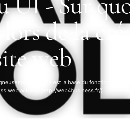
 UI - Sur quo
 lors de la cré
site web
igneusement préparé est la base du fonctionnement
ess web actuels](http://web4business.fr/).