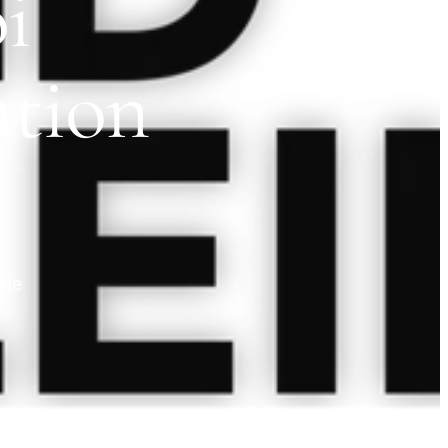
i
ation
 de