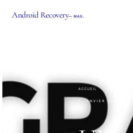
Android Recovery
— MAG.
ACCUEIL
·
ARTICLES
1 JANVIER 2024
· 5