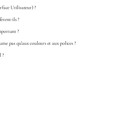
rface Utilisateur) ?
èrent-ils ?
mportant ?
ume pas qu’aux couleurs et aux polices ?
l ?