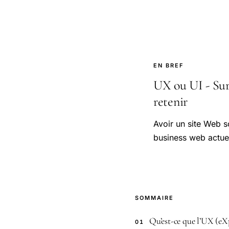
EN BREF
UX ou UI - Sur 
retenir
Avoir un site Web s
business web actuel
SOMMAIRE
Qu’est-ce que l’UX (eXp
01