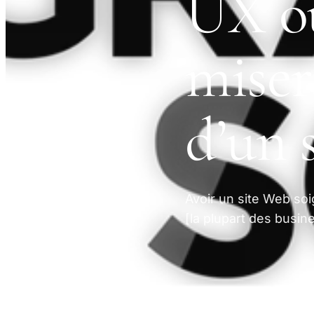
UX ou
miser
d’un 
Avoir un site Web so
[la plupart des busin