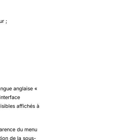
ur ;
langue anglaise «
interface
sibles affichés à
parence du menu
tion de la sous-