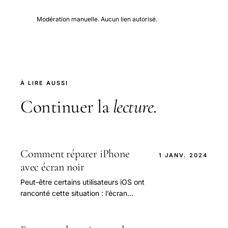
Modération manuelle. Aucun lien autorisé.
À LIRE AUSSI
Continuer la
lecture
.
Comment réparer iPhone
1 JANV. 2024
avec écran noir
Peut-être certains utilisateurs iOS ont
ranconté cette situation : l’écran
d’iPhone est noir. Bien que vous
touchiez tous les boutons sur le
téléphone, il.