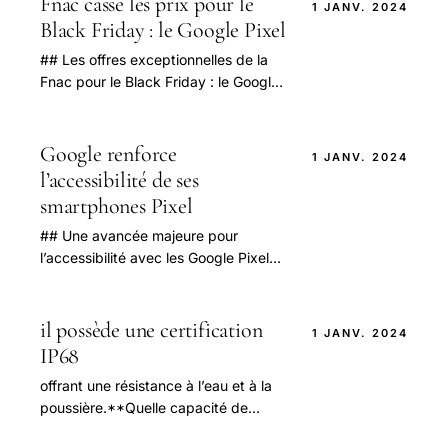
Fnac casse les prix pour le
1 JANV. 2024
Black Friday : le Google Pixel
## Les offres exceptionnelles de la
Fnac pour le Black Friday : le Google
Pixel 9a à prix réduit avec écouteurs
gratuits Au printemps 2025, la Fnac
se.
Google renforce
1 JANV. 2024
l’accessibilité de ses
smartphones Pixel
## Une avancée majeure pour
l’accessibilité avec les Google Pixel
en 2025 Dans un contexte où
l’inclusion numérique devient une
priorité.
il possède une certification
1 JANV. 2024
IP68
offrant une résistance à l’eau et à la
poussière.**Quelle capacité de
stockage a ce modèle ?** Il dispose