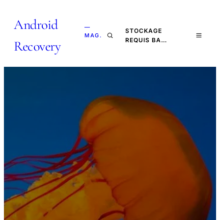
Android
—
STOCKAGE
MAG.
REQUIS BA…
Recovery