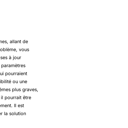
mes, allant de
problème, vous
ses à jour
es paramètres
ui pourraient
bilité ou une
blèmes plus graves,
 pourrait être
ent. Il est
 la solution