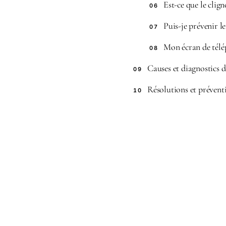
Est-ce que le cli
06
Puis-je prévenir l
07
Mon écran de télép
08
Causes et diagnostics d
09
Résolutions et prévent
10