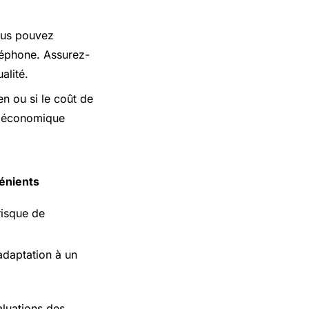
ous pouvez
léphone. Assurez-
alité.
en ou si le coût de
us économique
énients
risque de
adaptation à un
aluations des