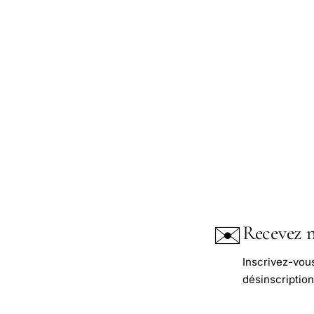
✉️
Recevez n
Inscrivez-vou
désinscription 