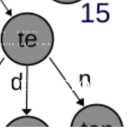
EIL
·
ARTICLES
ANVIER 2024
· 1 MIN DE LECTURE
n trie croissa