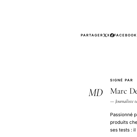
PARTAGER
X
FACEBOOK
SIGNÉ PAR
Marc De
MD
— Journaliste t
Passionné pa
produits ch
ses tests : i