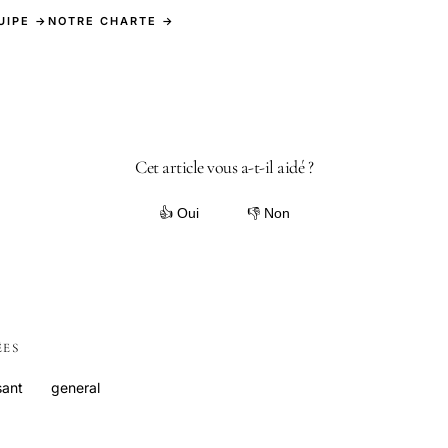
UIPE →
NOTRE CHARTE →
Cet article vous a-t-il aidé ?
👍 Oui
👎 Non
ÉES
sant
general