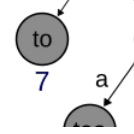
ACCU
1 J
o