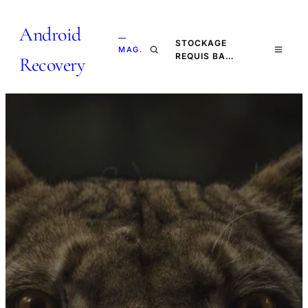
Android
—
STOCKAGE
MAG.
REQUIS BA…
Recovery