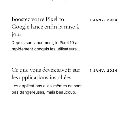
téléphones sont devenus plus que
nécessaire dans notre quotidien.
Boostez votre Pixel 10 :
1 JANV. 2024
Google lance enfin la mise à
jour
Depuis son lancement, le Pixel 10 a
rapidement conquis les utilisateurs
grâce à son design innovant et ses
fonctionnalités avancées.
Ce que vous devez savoir sur
1 JANV. 2024
les applications installées
Les applications elles-mêmes ne sont
pas dangereuses, mais beaucoup
d’entre elles fournissent des enfants
pour faire de mauvais choix, comme
le partage.