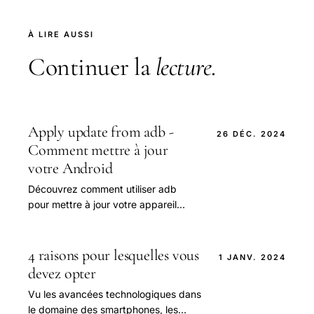
À LIRE AUSSI
Continuer la
lecture
.
Apply update from adb -
26 DÉC. 2024
Comment mettre à jour
votre Android
Découvrez comment utiliser adb
pour mettre à jour votre appareil
Android. Ce guide complet vous
explique étape par étape comment
utiliser la commande.
4 raisons pour lesquelles vous
1 JANV. 2024
devez opter
Vu les avancées technologiques dans
le domaine des smartphones, les