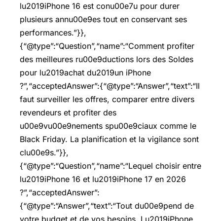
lu2019iPhone 16 est conu00e7u pour durer
plusieurs annu00e9es tout en conservant ses
performances.”}},
{“@type”:“Question”,“name”:“Comment profiter
des meilleures ru00e9ductions lors des Soldes
pour lu2019achat du2019un iPhone
?”,“acceptedAnswer”:{“@type”:“Answer”,“text”:“Il
faut surveiller les offres, comparer entre divers
revendeurs et profiter des
u00e9vu00e9nements spu00e9ciaux comme le
Black Friday. La planification et la vigilance sont
clu00e9s.”}},
{“@type”:“Question”,“name”:“Lequel choisir entre
lu2019iPhone 16 et lu2019iPhone 17 en 2026
?”,“acceptedAnswer”:
{“@type”:“Answer”,“text”:“Tout du00e9pend de
votre budget et de vos besoins. Lu2019iPhone