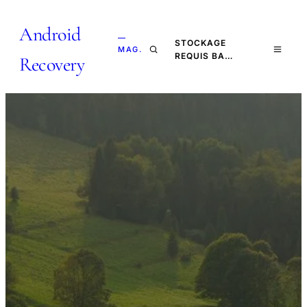
Android
—
STOCKAGE
MAG.
REQUIS BA…
Recovery