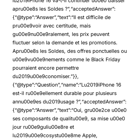
lu2019iPhone 16 va-t-il continuer u00e0 baisser
apru00e8s les Soldes ?”,“acceptedAnswer”:
{“@type”:“Answer”,“text”:“Il est difficile de
pru00e9voir avec certitude, mais
gu00e9nu00e9ralement, les prix peuvent
fluctuer selon la demande et les promotions.
Apru00e8s les Soldes, des offres ponctuelles ou
u00e9vu00e9nements comme le Black Friday
pourraient encore permettre
du2019u00e9conomiser.”}},
{“@type”:“Question”,“name”:“Lu2019iPhone 16
est-il ru00e9ellement durable pour plusieurs
annu00e9es du2019usage ?”,“acceptedAnswer”:
{“@type”:“Answer”,“text”:“Oui, gru00e2ce u00e0
ses composants de qualitu00e9, sa mise u00e0
jour ru00e9guliu00e8re et
lu2019u00e9cosystu00e8me Apple,