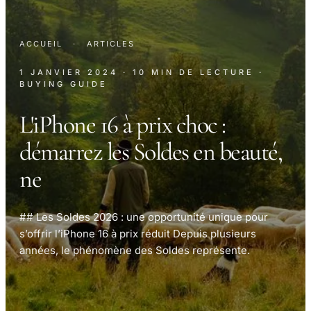
ACCUEIL
·
ARTICLES
1 JANVIER 2024
· 10 MIN DE LECTURE
·
BUYING GUIDE
L'iPhone 16 à prix choc :
démarrez les Soldes en beauté,
ne
## Les Soldes 2026 : une opportunité unique pour
s’offrir l’iPhone 16 à prix réduit Depuis plusieurs
années, le phénomène des Soldes représente.