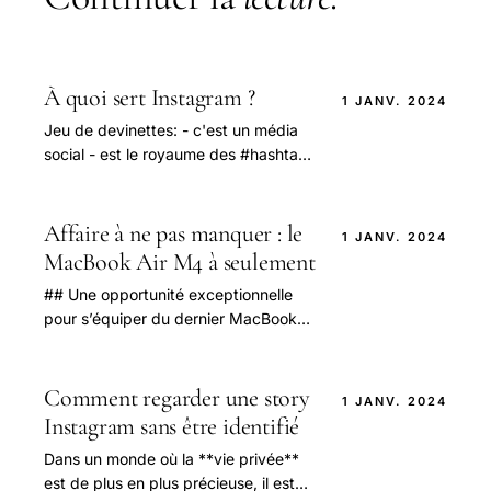
À quoi sert Instagram ?
1 JANV. 2024
Jeu de devinettes: - c'est un média
social - est le royaume des #hashtags
- est le petit frère de Facebook Bon,
vous l'avez déjà compris : c'est
Instagram.
Affaire à ne pas manquer : le
1 JANV. 2024
MacBook Air M4 à seulement
## Une opportunité exceptionnelle
pour s’équiper du dernier MacBook
Air M4 chez E.Leclerc En 2025,
acheter un ordinateur portable haut
de gamme à prix.
Comment regarder une story
1 JANV. 2024
Instagram sans être identifié
Dans un monde où la **vie privée**
est de plus en plus précieuse, il est