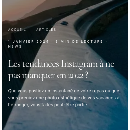
ACCUEIL
·
ARTICLES
1 JANVIER 2024
· 3 MIN DE LECTURE
·
NEWS
Les tendances Instagram à ne
pas manquer en 2022 ?
Que vous postiez un instantané de votre repas ou que
vous preniez une photo esthétique de vos vacances à
l'étranger, vous faites peut-être partie.