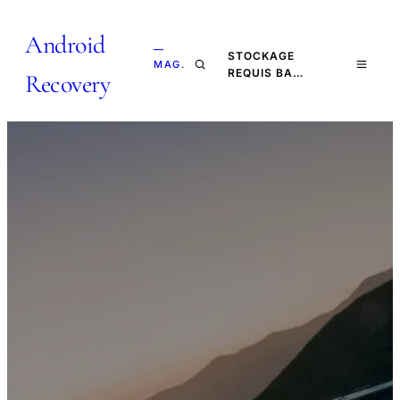
Android
—
STOCKAGE
MAG.
REQUIS BA…
Recovery