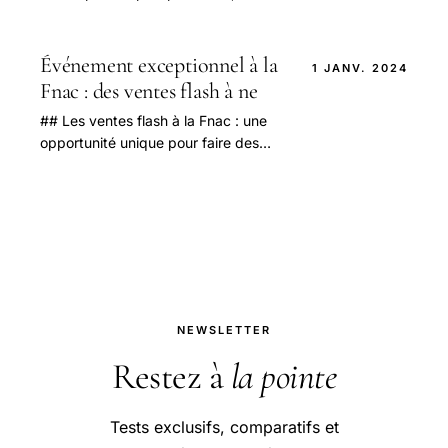
devenu courant de rechercher des
moyens de consulter le contenu des
autres sans.
Événement exceptionnel à la
1 JANV. 2024
Fnac : des ventes flash à ne
## Les ventes flash à la Fnac : une
opportunité unique pour faire des
économies en 2025 Depuis plusieurs
années, la Fnac a su se positionner
comme.
NEWSLETTER
Restez à
la pointe
Tests exclusifs, comparatifs et