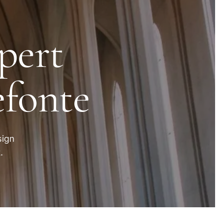
pert
efonte
sign
.