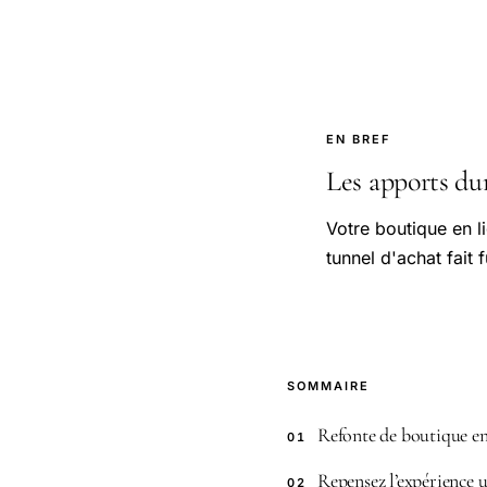
EN BREF
Les apports dun
Votre boutique en l
tunnel d'achat fait 
SOMMAIRE
Refonte de boutique en l
01
Repensez l’expérience 
02