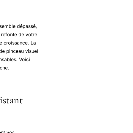
n semble dépassé,
e refonte de votre
e croissance. La
de pinceau visuel
nsables. Voici
rche.
istant
ent vos