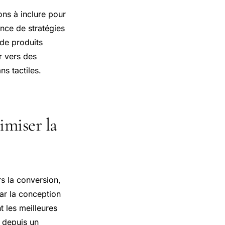
ons à inclure pour
ence de stratégies
 de produits
r vers des
s tactiles.
imiser la
s la conversion,
 la conception
t les meilleures
s depuis un