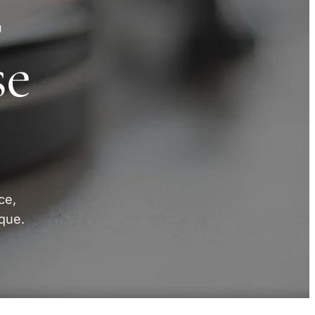
z
se
ce,
que.