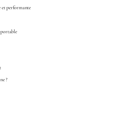
e et performante
h portable
t
ne ?