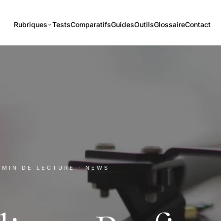
Rubriques
Tests
Comparatifs
Guides
Outils
Glossaire
Contact
1 MIN DE LECTURE
· NEWS