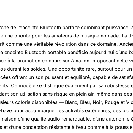
rche de l’enceinte Bluetooth parfaite combinant puissance, 
e une priorité pour les amateurs de musique nomade. La JBL
rit comme une véritable révolution dans ce domaine. Ancie
e enceinte Bluetooth portable bénéficie aujourd’hui d’une b
âce à la promotion en cours sur Amazon, proposant cette v
os durant les soldes. Une opportunité rare, surtout pour u
cées offrant un son puissant et équilibré, capable de satisf
ants. Ce modèle se distingue également par sa robustesse e
ant son utilisation sans risque en plein air, même dans des
lusieurs coloris disponibles — Blanc, Bleu, Noir, Rouge et Vio
-have pour accompagner les activités extérieures, des piq
binaison d’une qualité audio remarquable, d’une autonomie
s et d’une conception résistante à l’eau comme à la poussiè