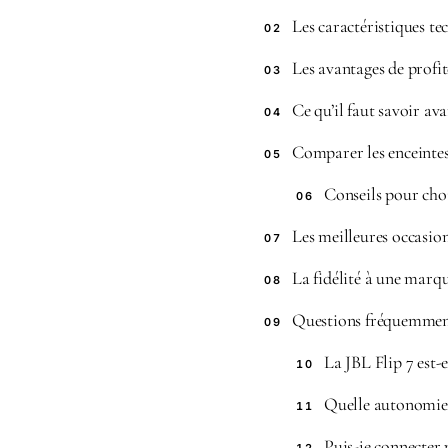
Les caractéristiques te
02
Les avantages de profite
03
Ce qu’il faut savoir av
04
Comparer les enceinte
05
Conseils pour choi
06
Les meilleures occasion
07
La fidélité à une marqu
08
Questions fréquemment 
09
La JBL Flip 7 est-el
10
Quelle autonomie o
11
Puis-je connecter 