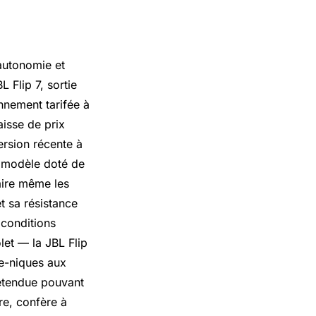
autonomie et
 Flip 7, sortie
nnement tarifée à
aisse de prix
ersion récente à
n modèle doté de
aire même les
t sa résistance
 conditions
let — la JBL Flip
ue-niques aux
 étendue pouvant
re, confère à