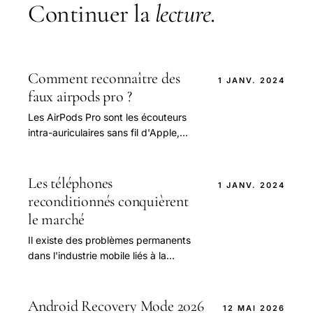
Continuer la
lecture
.
Comment reconnaître des
1 JANV. 2024
faux airpods pro ?
Les AirPods Pro sont les écouteurs
intra-auriculaires sans fil d'Apple,
introduits le 30 octobre 2019.
Les téléphones
1 JANV. 2024
reconditionnés conquièrent
le marché
Il existe des problèmes permanents
dans l'industrie mobile liés à la
disponibilité des composants pour la
production d'appareils
technologiquement.
Android Recovery Mode 2026
12 MAI 2026