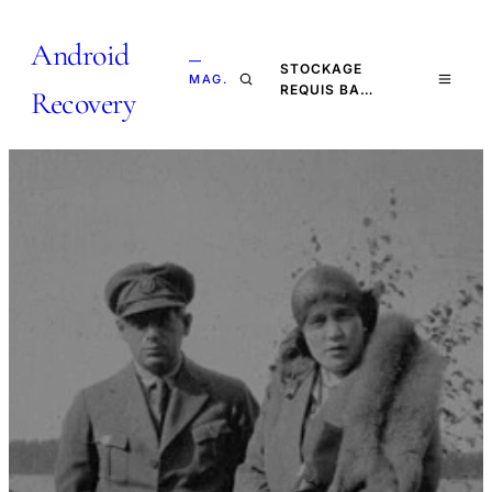
Android
—
STOCKAGE
MAG.
REQUIS BA…
Recovery