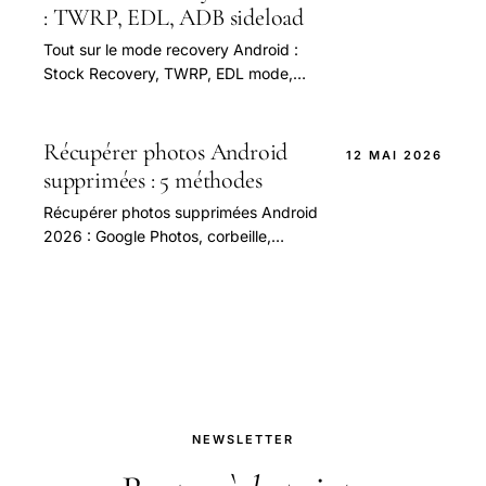
: TWRP, EDL, ADB sideload
Tout sur le mode recovery Android :
Stock Recovery, TWRP, EDL mode,
fastboot, ADB sideload. Sauvegarde,
flash custom ROM, déblocage
bootloader.
Récupérer photos Android
12 MAI 2026
supprimées : 5 méthodes
Récupérer photos supprimées Android
2026 : Google Photos, corbeille,
DiskDigger, Dr.Fone, sauvegarde.
Méthodes gratuites et payantes.
NEWSLETTER