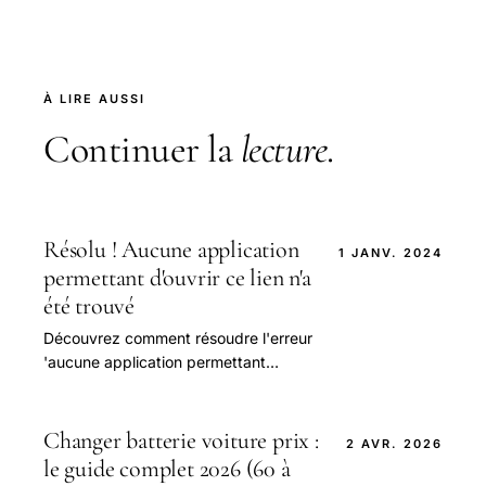
À LIRE AUSSI
Continuer la
lecture
.
Résolu ! Aucune application
1 JANV. 2024
permettant d'ouvrir ce lien n'a
été trouvé
Découvrez comment résoudre l'erreur
'aucune application permettant
d'ouvrir ce lien n'a été trouvée' et
retrouvez l'accès à vos contenus
favoris. Suivez nos étapes facile
Changer batterie voiture prix :
2 AVR. 2026
le guide complet 2026 (60 à