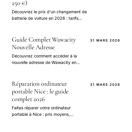
250 €)
Découvrez le prix d'un changement de
batterie de voiture en 2026 : tarifs
batteries, main-d'œuvre, types, signes
de panne. Comparez et économisez
jusqu'à 40 %.
Guide Complet Wawacity
31 MARS 2026
Nouvelle Adresse
Découvrez comment accéder à la
nouvelle adresse de Wawacity en
toute sécurité et légale. Guide
complet pour éviter les risques et
trouver des alternatives
Réparation ordinateur
31 MARS 2026
portable Nice : le guide
complet 2026
Faites réparer votre ordinateur
portable à Nice : prix moyens,
délais, meilleurs ateliers, garanties
légales et alternatives. Comparez les